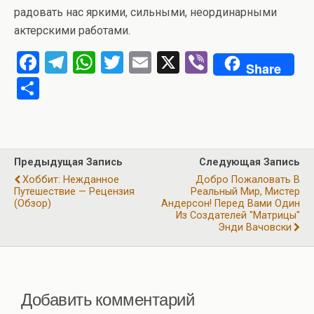
радовать нас яркими, сильными, неординарными
актерскими работами.
F
T
W
T
E
X
Vi
Share
a
el
h
wi
m
b
О
ce
e
at
tt
ail
er
т
b
gr
s
er
п
o
a
A
р
Предыдущая Запись
Следующая Запись
o
m
p
а
Хоббит: Нежданное
Добро Пожаловать В
k
p
Путешествие — Рецензия
Реальный Мир, Мистер
в
(обзор)
Андерсон! Перед Вами Один
и
Из Создателей "Матрицы"
Энди Вачовски
ть
Добавить комментарий