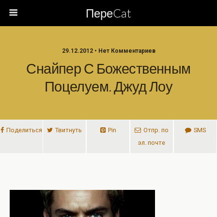
ПереCat
29.12.2012 • Нет Комментариев
Снайпер С Божественным
Поцелуем. Джуд Лоу
Поделиться
Твитнуть
Pin
Отпр. по
SMS
эл. почте