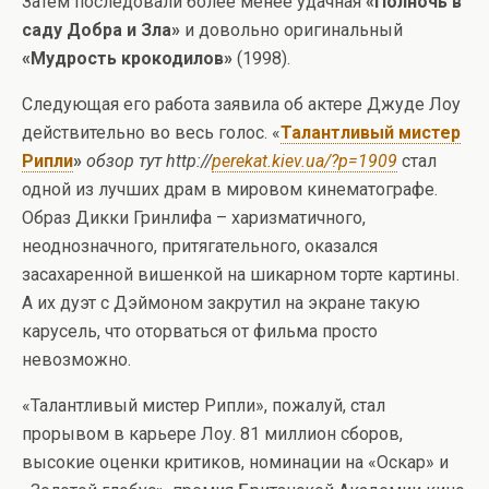
Затем последовали более менее удачная
«Полночь в
саду Добра и Зла»
и довольно оригинальный
«Мудрость крокодилов»
(1998).
Следующая его работа заявила об актере Джуде Лоу
действительно во весь голос. «
Талантливый мистер
Рипли
»
обзор тут http://
perekat.kiev.ua/?p=1909
стал
одной из лучших драм в мировом кинематографе.
Образ Дикки Гринлифа – харизматичного,
неоднозначного, притягательного, оказался
засахаренной вишенкой на шикарном торте картины.
А их дуэт с Дэймоном закрутил на экране такую
карусель, что оторваться от фильма просто
невозможно.
«Талантливый мистер Рипли», пожалуй, стал
прорывом в карьере Лоу. 81 миллион сборов,
высокие оценки критиков, номинации на «Оскар» и