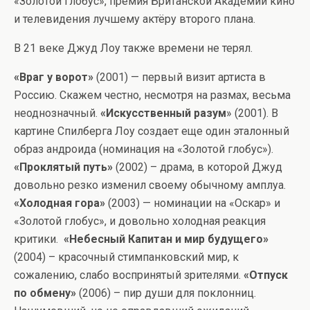
«Золотой глобус», премия Британской Академии кино
и телевидения лучшему актёру второго плана.
В 21 веке Джуд Лоу также времени не терял.
«Враг у ворот»
(2001) — первый визит артиста в
Россию. Скажем честно, несмотря на размах, весьма
неоднозначный.
«Искусственный разум
» (2001). В
картине Спилберга Лоу создает еще один эталонный
образ андроида (номинация на «Золотой глобус»).
«Проклятый путь»
(2002) – драма, в которой Джуд
довольно резко изменил своему обычному амплуа.
«Холодная гора»
(2003) — номинации на «Оскар» и
«Золотой глобус», и довольно холодная реакция
критики.
«Небесный Капитан и мир будущего»
(2004) – красочный стимпанковский мир, к
сожалению, слабо воспринятый зрителями.
«Отпуск
по обмену»
(2006) – пир души для поклонниц.