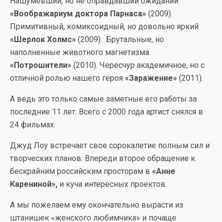
Нашумевший, но не оправдавший ожиданий
«Воображариум доктора Парнаса»
(2009).
Примитивный, комиксоидный, но довольно яркий
«Шерлок Холмс»
(2009). Брутальные, но
наполненные животного магнетизма
«Потрошители»
(2010). Чересчур академичное, но с
отличной ролью нашего героя
«Заражение»
(2011).
А ведь это только самые заметные его работы за
последние 11 лет. Всего с 2000 года артист снялся в
24 фильмах.
Джуд Лоу встречает свое сорокалетие полным сил и
творческих планов. Впереди второе обращение к
бескрайним российским просторам в
«Анне
Карениной»,
и куча интересных проектов.
А мы пожелаем ему окончательно вырасти из
штанишек «женского любимчика» и почаще