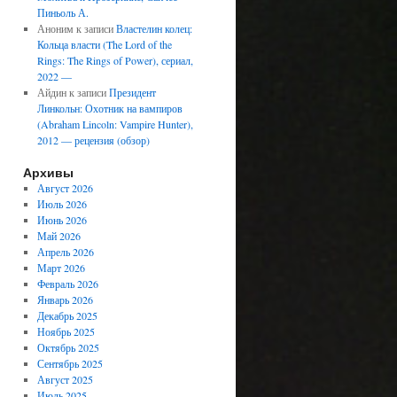
Пиньоль А.
Аноним
к записи
Властелин колец:
Кольца власти (The Lord of the
Rings: The Rings of Power), сериал,
2022 —
Айдин
к записи
Президент
Линкольн: Охотник на вампиров
(Abraham Lincoln: Vampire Hunter),
2012 — рецензия (обзор)
Архивы
Август 2026
Июль 2026
Июнь 2026
Май 2026
Апрель 2026
Март 2026
Февраль 2026
Январь 2026
Декабрь 2025
Ноябрь 2025
Октябрь 2025
Сентябрь 2025
Август 2025
Июль 2025