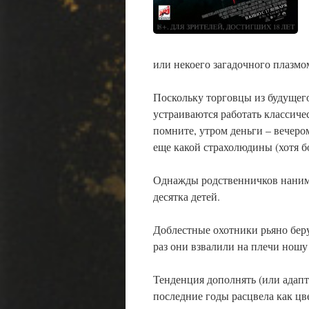
или некоего загадочного плазмом
Поскольку торговцы из будущего
устраиваются работать классиче
помните, утром деньги – вечеро
еще какой страхолюдины (хотя б
Однажды родственничков нанима
десятка детей.
Доблестные охотники рьяно берут
раз они взвалили на плечи ношу
Тенденция дополнять (или адапти
последние годы расцвела как цв