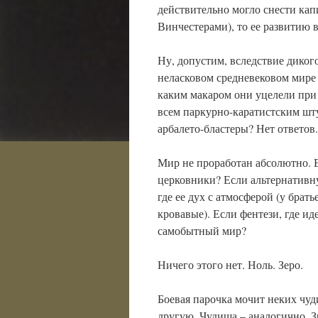
действительно могло снести кап
Винчестерами), то ее развитию в
Ну, допустим, вследствие диког
неласковом средневековом мире 
каким макаром они уцелели при 
всем паркурно-каратистским шту
арбалето-бластеры? Нет ответов.
Мир не проработан абсолютно. 
церковники? Если альтернативну
где ее дух с атмосферой (у брат
кровавые). Если фентези, где и
самобытный мир?
Ничего этого нет. Ноль. Зеро.
Боевая парочка мочит неких чуд
другую. Чудища – аналогично. Зр