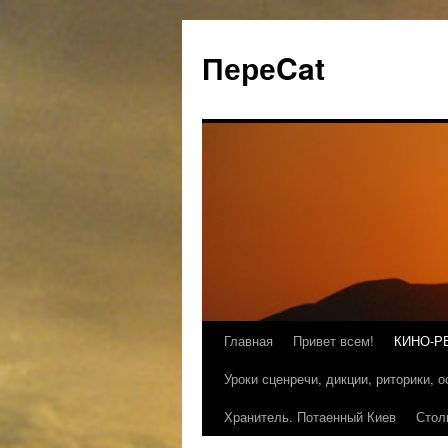
ПереCat
Главная
Привет всем!
КИНО-Р
Уроки сценречи, дикции, риторики, 
Хранитель. Потаенный Киев
Стол