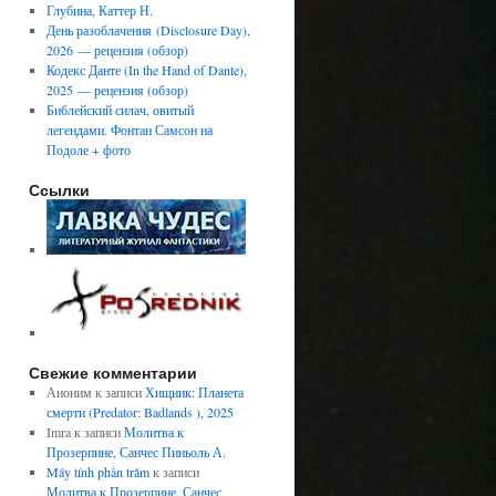
Глубина, Каттер Н.
День разоблачения (Disclosure Day),
2026 — рецензия (обзор)
Кодекс Данте (In the Hand of Dante),
2025 — рецензия (обзор)
Библейский силач, овитый
легендами. Фонтан Самсон на
Подоле + фото
Ссылки
Свежие комментарии
Аноним
к записи
Хищник: Планета
смерти (Predator: Badlands ), 2025
Imra
к записи
Молитва к
Прозерпине, Санчес Пиньоль А.
Máy tính phần trăm
к записи
Молитва к Прозерпине, Санчес