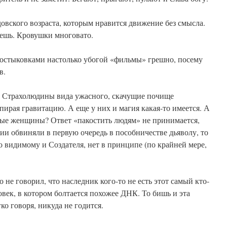
довского возраста, которым нравится движение без смысла.
жешь. Кровушки многовато.
состыковками настолько убогой «фильмы» грешно, посему
в.
м? Страхолюдины вида ужасного, скачущие почище
пирая гравитацию. А еще у них и магия какая-то имеется. А
сные женщины? Ответ «пакостить людям» не принимается,
рии обвиняли в первую очередь в пособничестве дьяволу, то
о видимому и Создателя, нет в принципе (по крайней мере,
 не говорил, что наследник кого-то не есть этот самый кто-
овек, в котором болтается похожее ДНК. То бишь и эта
о говоря, никуда не годится.