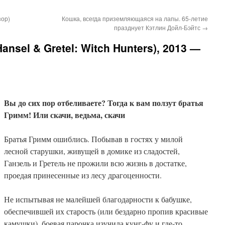
зор)
Кошка, всегда приземляющаяся на лапы. 65-летие
празднует Кэтлин Дойл-Бэйтс
→
ansel & Gretel: Witch Hunters), 2013 —
Вы до сих пор отбеливаете? Тогда к вам ползут братья
Гримм! Или скачи, ведьма, скачи
Братья Гримм ошиблись. Побывав в гостях у милой
лесной старушки, живущей в домике из сладостей,
Ганзель и Гретель не прожили всю жизнь в достатке,
проедая принесенные из лесу драгоценности.
Не испытывая не малейшей благодарности к бабушке,
обеспечившей их старость (или бездарно пропив красивые
камушки), боевая парочка изучила кунг-фу и где-то