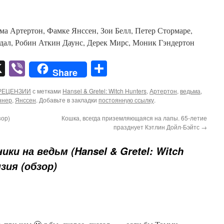
ма Артертон, Фамке Янссен, Зои Белл, Петер Стормаре,
дал, Робин Аткин Даунс, Дерек Мирс, Моник Гэндертон
pp
er
mail
X
Viber
Отправить
Share
РЕЦЕНЗИИ
с метками
Hansel & Gretel: Witch Hunters
,
Артертон
,
ведьма
,
ннер
,
Янссен
. Добавьте в закладки
постоянную ссылку
.
зор)
Кошка, всегда приземляющаяся на лапы. 65-летие
празднует Кэтлин Дойл-Бэйтс
→
ки на ведьм (Hansel & Gretel: Witch
нзия (обзор)