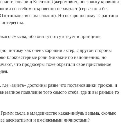
 спасти товарищ Квентин Джеромович, поскольку кровищи
ронии со стебом откровенно не хватает (серьезно и без
 «Охотников» весьма сложно). Но оскароносному Тарантино
т интересны.
акого смысла, ибо она тут отсутствует в принципе.
дно, потому как очень хороший актер, с другой стороны
ово-блокбастерные роли (никакие по наполнению, но
ачают, что продюсеры тоже обратили свое пристальное
дея.
 где «зачета» достойны разве что постановщики трюков, и
внезапное появление того самого стеба, где ж вы раньше то
в Гримм съела в младенчестве какая-нибудь ведьма, сколько
лее адекватными и вменяемыми личностями?