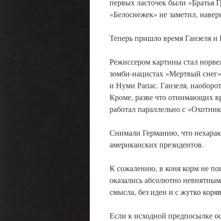
первых ласточек были «Братья 
«Белоснежек» не заметил, навер
Теперь пришло время Ганзеля и Г
Режиссером картины стал норве
зомби-нацистах «Мертвый снег»,
и Нуми Рапас. Ганзеля, наоборот
Кроме, разве что отнимающих в
работал параллельно с «Охотни
Снимали Германию, что нехарак
американских президентов.
К сожалению, в коня корм не по
оказались абсолютно невнятным
смысла, без идеи и с жутко кор
Если к исходной предпосылке о