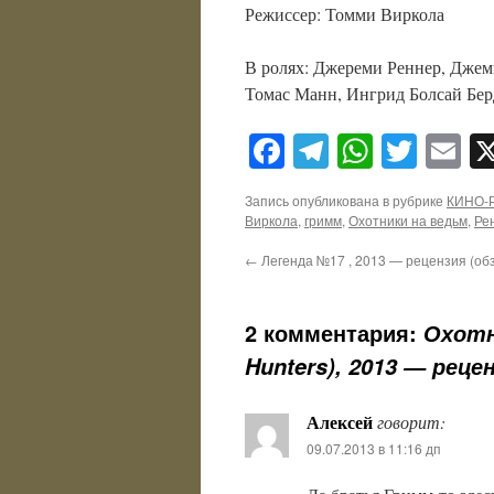
Режиссер: Томми Виркола
В ролях: Джереми Реннер, Джем
Томас Манн, Ингрид Болсай Бер
Facebook
Telegram
WhatsA
Twitt
E
Запись опубликована в рубрике
КИНО-
Виркола
,
гримм
,
Охотники на ведьм
,
Ре
←
Легенда №17 , 2013 — рецензия (об
2 комментария:
Охотни
Hunters), 2013 — реце
Алексей
говорит:
09.07.2013 в 11:16 дп