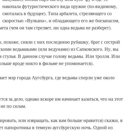
накопала футуристического вида оружие (по-видимому,
смоталась в будущее). Типа арбалета, стреляющего со
скоростью «Вулкана», и обладающего его же боезапасом,
ета (чем он там стреляет, ни одна ведьма не разберет).
, похоже, сняли с них последнюю рубашку, брат с сестрой
скими ведьмаками (или ведунами) из Сапковского. Ну, вы
м стулья. В данном случае голову ведьмы. Или тролля. Или
ольше вроде никто в фильме не упоминается).
ет мэр города Аугсбурга, где ведьмы сперли уже около
ся за дело, однако вскоре им начинает казаться, что на этот
 не по силам.
ровать, или извращать, как вам больше нравится) сказки, в
ет папоротника в темную аугсбургскую ночь. Одной из