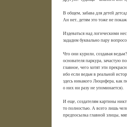
В общем, забава для детей детса
Ан нет, детям это тоже не пока
Издеваться над логическими не
зададим буквально пару вопросо
Что они курили, создавая ведь
основателя паркура, зачастую по
главное, чего хотят эти прекра
ибо если ведьм в реальной исто
здесь никакого Люцифера, как п
о них ни разу не упоминается).
И еще, создателям картины никто
то полностью. А всего лишь чел
предпосылка главной злицы, мягк