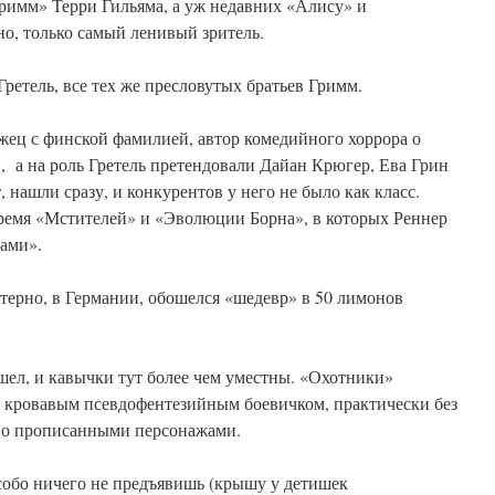
Гримм» Терри Гильяма, а уж недавних «Алису» и
но, только самый ленивый зритель.
ретель, все тех же пресловутых братьев Гримм.
жец с финской фамилией, автор комедийного хоррора о
 а на роль Гретель претендовали Дайан Крюгер, Ева Грин
, нашли сразу, и конкурентов у него не было как класс.
ремя «Мстителей» и «Эволюции Борна», в которых Реннер
ками».
терно, в Германии, обошелся «шедевр» в 50 лимонов
шел, и кавычки тут более чем уместны. «Охотники»
 кровавым псевдофентезийным боевичком, практически без
яво прописанными персонажами.
собо ничего не предъявишь (крышу у детишек