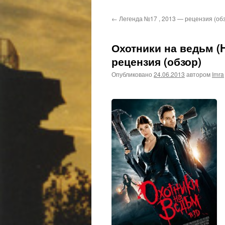
←
Легенда №17 , 2013 — рецензия (об
Охотники на ведьм (H
рецензия (обзор)
Опубликовано
24.06.2013
автором
Imra