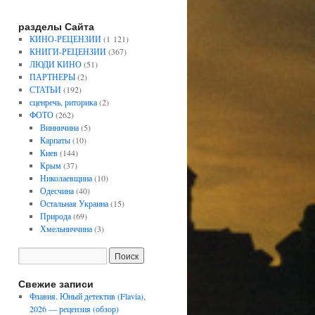
разделы Сайта
КИНО-РЕЦЕНЗИИ
(1 121)
КНИГИ-РЕЦЕНЗИИ
(367)
ЛЮДИ КИНО
(51)
ПАРТНЕРЫ
(2)
СТАТЬИ
(192)
сценречь, риторика
(2)
ФОТО
(262)
Винничина
(5)
Карпаты
(10)
Киев
(144)
Крым
(37)
Николаевщина
(10)
Одесчина
(40)
Остальная Украина
(15)
Природа
(69)
Хмельниччина
(3)
Свежие записи
Флавия. Юный детектив (Flavia),
2026 — рецензия (обзор)