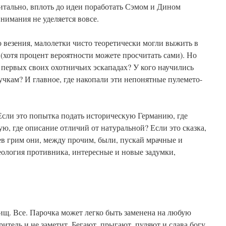
итально, вплоть до идеи поработать Сэмом и Дином
нимания не уделяется вовсе.
о везения, малолетки чисто теоретически могли выжить в
(хотя процент вероятности можете просчитать сами). Но
первых своих охотничьих эскападах? У кого научились
чкам? И главное, где накопали эти непонятные пулемето-
Если это попытка подать историческую Германию, где
ю, где описание отличий от натуральной? Если это сказка,
ьев грим они, между прочим, были, пускай мрачные и
деология противника, интересные и новые задумки,
ищ. Все. Парочка может легко быть заменена на любую
итель и не заметит. Бегают, прыгают, пуляют и слава богу.