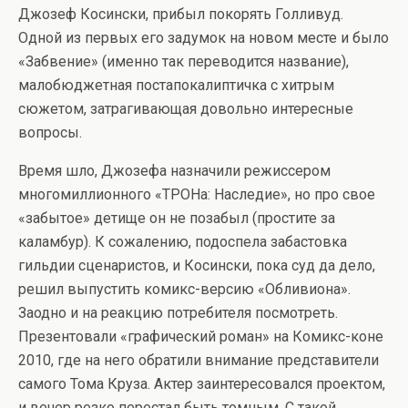
Джозеф Косински, прибыл покорять Голливуд.
Одной из первых его задумок на новом месте и было
«Забвение» (именно так переводится название),
малобюджетная постапокалиптичка с хитрым
сюжетом, затрагивающая довольно интересные
вопросы.
Время шло, Джозефа назначили режиссером
многомиллионного «ТРОНа: Наследие», но про свое
«забытое» детище он не позабыл (простите за
каламбур). К сожалению, подоспела забастовка
гильдии сценаристов, и Косински, пока суд да дело,
решил выпустить комикс-версию «Обливиона».
Заодно и на реакцию потребителя посмотреть.
Презентовали «графический роман» на Комикс-коне
2010, где на него обратили внимание представители
самого Тома Круза. Актер заинтересовался проектом,
и вечер резко перестал быть томным. С такой