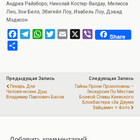
Андреа Райзборо, Николай Костер-Валдау, Мелисса
Лео, Зои Белл, Эбигейл Лоу, Изабель Лоу, Дэвид
Мэдисон
F
T
W
T
E
X
Vi
Share
a
el
h
wi
m
b
О
ce
e
at
tt
ail
er
т
b
gr
s
er
п
o
a
A
р
Предыдущая Запись
Следующая Запись
o
m
p
а
Пекарь Для
Тайны Прони Прокоповны –
k
p
Человеческих Душ.
Экскурсия По Местам
в
Владимир Павлович Басов
Боевой Славы Киевского
и
Блокбастера «За Двумя
Зайцами» + Фото
ть
Добавить комментарий