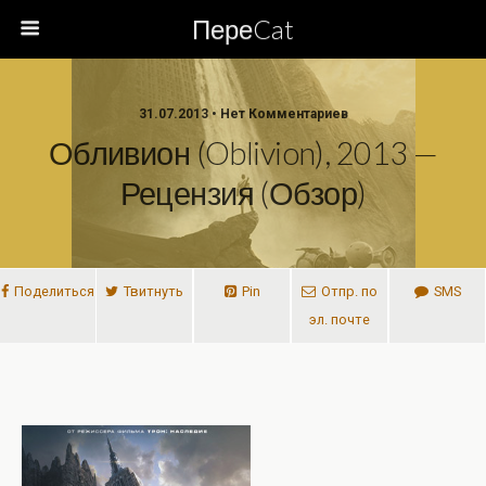
ПереCat
31.07.2013 • Нет Комментариев
Обливион (Oblivion), 2013 —
Рецензия (обзор)
Поделиться
Твитнуть
Pin
Отпр. по
SMS
эл. почте