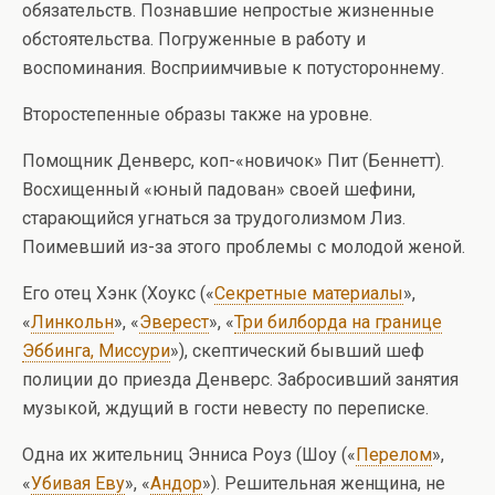
обязательств. Познавшие непростые жизненные
обстоятельства. Погруженные в работу и
воспоминания. Восприимчивые к потустороннему.
Второстепенные образы также на уровне.
Помощник Денверс, коп-«новичок» Пит (Беннетт).
Восхищенный «юный падован» своей шефини,
старающийся угнаться за трудоголизмом Лиз.
Поимевший из-за этого проблемы с молодой женой.
Его отец Хэнк (Хоукс («
Секретные материалы
»,
«
Линкольн
», «
Эверест
», «
Три билборда на границе
Эббинга, Миссури
»), скептический бывший шеф
полиции до приезда Денверс. Забросивший занятия
музыкой, ждущий в гости невесту по переписке.
Одна их жительниц Энниса Роуз (Шоу («
Перелом
»,
«
Убивая Еву
», «
Андор
»). Решительная женщина, не