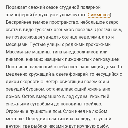
Поражает свежий сезон студеной полярной
атмосферой (в духе уже упомянутого
Симмонса
).
Бескрайнее темное пространство, небольшое озеро
света в виде тусклых огоньков поселка. Долгая ночь,
не позволяющая увидеть солнце неделями, а то и
месяцами. Пустые улицы с редкими прохожими.
Массивные машины, типа внедорожников или
пикапов, никаких изящных пижонистых легковушек.
Постоянно падающий с неба снег, заносящий дома. То
медленно кружащий в свете фонарей, то несущийся с
дикой скоростью. Ветер, свистящий поземкой и
ревущий бураном, останавливающий жизнь вне
домов. Остов вмерзшего в лед судна. Укрытый
снежными сугробами до половины трейлер.
Огромные пушистые псы. Слой инея на любом
металле. Передвижная хижина на льду, с лункой
внутри, где рыбаки часами ждут крупную рыбу.