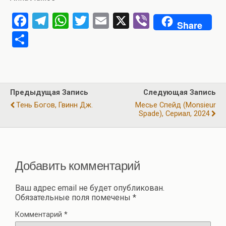
F
T
W
T
E
X
Vi
Share
a
el
h
wi
m
b
О
ce
e
at
tt
ail
er
т
b
gr
s
er
п
o
a
A
р
Предыдущая Запись
Следующая Запись
o
m
p
а
Тень Богов, Гвинн Дж.
Месье Спейд (Monsieur
k
p
Spade), Сериал, 2024
в
и
ть
Добавить комментарий
Ваш адрес email не будет опубликован.
Обязательные поля помечены
*
Комментарий
*