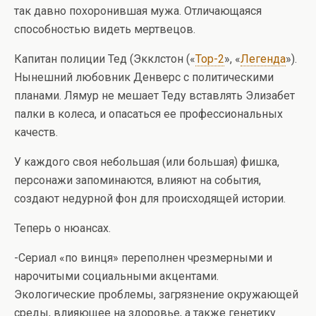
так давно похоронившая мужа. Отличающаяся
способностью видеть мертвецов.
Капитан полиции Тед (Экклстон («
Тор-2
», «
Легенда
»).
Нынешний любовник Денверс с политическими
планами. Лямур не мешает Теду вставлять Элизабет
палки в колеса, и опасаться ее профессиональных
качеств.
У каждого своя небольшая (или большая) фишка,
персонажи запоминаются, влияют на события,
создают недурной фон для происходящей истории.
Теперь о нюансах.
-Сериал «по винця» переполнен чрезмерными и
нарочитыми социальными акцентами.
Экологические проблемы, загрязнение окружающей
среды, влияющее на здоровье, а также генетику