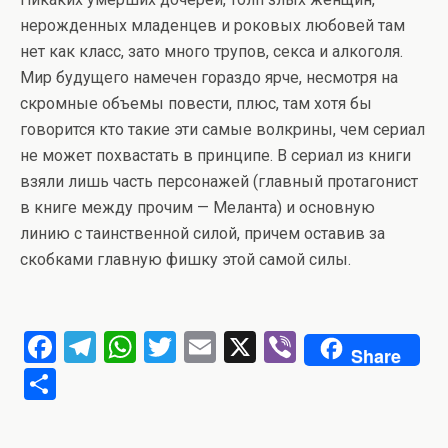
нерожденных младенцев и роковых любовей там
нет как класс, зато много трупов, секса и алкоголя.
Мир будущего намечен гораздо ярче, несмотря на
скромные объемы повести, плюс, там хотя бы
говорится кто такие эти самые волкрины, чем сериал
не может похвастать в принципе. В сериал из книги
взяли лишь часть персонажей (главный протагонист
в книге между прочим — Меланта) и основную
линию с таинственной силой, причем оставив за
скобками главную фишку этой самой силы.
F
T
W
T
E
X
Vi
Share
a
el
h
wi
m
b
О
ce
e
at
tt
ail
er
т
b
gr
s
er