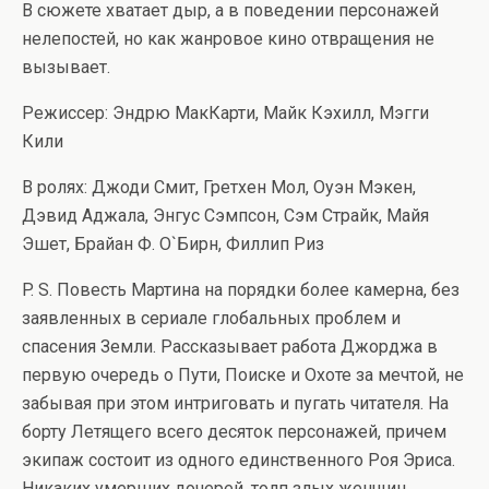
В сюжете хватает дыр, а в поведении персонажей
нелепостей, но как жанровое кино отвращения не
вызывает.
Режиссер: Эндрю МакКарти, Майк Кэхилл, Мэгги
Кили
В ролях: Джоди Смит, Гретхен Мол, Оуэн Мэкен,
Дэвид Аджала, Энгус Сэмпсон, Сэм Страйк, Майя
Эшет, Брайан Ф. О`Бирн, Филлип Риз
P. S. Повесть Мартина на порядки более камерна, без
заявленных в сериале глобальных проблем и
спасения Земли. Рассказывает работа Джорджа в
первую очередь о Пути, Поиске и Охоте за мечтой, не
забывая при этом интриговать и пугать читателя. На
борту Летящего всего десяток персонажей, причем
экипаж состоит из одного единственного Роя Эриса.
Никаких умерших дочерей, толп злых женщин,