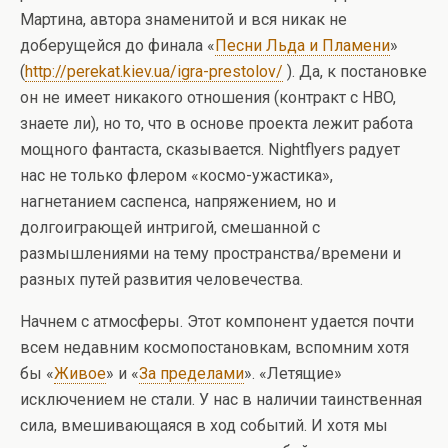
Мартина, автора знаменитой и вся никак не
доберущейся до финала «
Песни Льда и Пламени
»
(
http://perekat.kiev.ua/igra-prestolov/
). Да, к постановке
он не имеет никакого отношения (контракт с HBO,
знаете ли), но то, что в основе проекта лежит работа
мощного фантаста, сказывается. Nightflyers радует
нас не только флером «космо-ужастика»,
нагнетанием саспенса, напряжением, но и
долгоиграющей интригой, смешанной с
размышлениями на тему пространства/времени и
разных путей развития человечества.
Начнем с атмосферы. Этот компонент удается почти
всем недавним космопостановкам, вспомним хотя
бы «
Живое
» и «
За пределами
». «Летящие»
исключением не стали. У нас в наличии таинственная
сила, вмешивающаяся в ход событий. И хотя мы