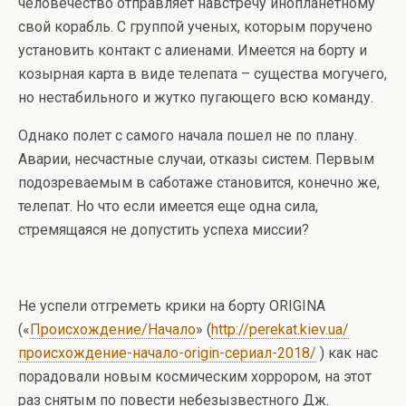
человечество отправляет навстречу инопланетному
свой корабль. С группой ученых, которым поручено
установить контакт с алиенами. Имеется на борту и
козырная карта в виде телепата – существа могучего,
но нестабильного и жутко пугающего всю команду.
Однако полет с самого начала пошел не по плану.
Аварии, несчастные случаи, отказы систем. Первым
подозреваемым в саботаже становится, конечно же,
телепат. Но что если имеется еще одна сила,
стремящаяся не допустить успеха миссии?
Не успели отгреметь крики на борту ORIGINА
(«
Происхождение/Начало
» (
http://perekat.kiev.ua/
происхождение-начало-origin-сериал-2018/
) как нас
порадовали новым космическим хоррором, на этот
раз снятым по повести небезызвестного Дж.