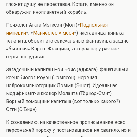
гложет душу не переставая. Кстати, именно он
обнаружил инопланетный корабль.
Психолог Агата Мэтисон (Мол («
Подпольная
империя
», «
Манчестер у моря
») наставница, нянька
телепата, объект его сексуальных фантазий, а заодно
«бывшая» Карла. Женщина, которая пару раз нас
серьезно удивит.
Загадочный капитан Рой Эрис (Аджала). Фанатичный
ксенобиолог Роуэн (Сэмпсон). Нервная
нейрокомпьютерщик Ломми (Эшет). Идеальная
модификант-инженер Меланта (Тёрнер-Смит).
Верный помощник капитана (вот только какого?)
Огги (О’Бирн).
К сожалению, на качественное прописывание всех
персонажей пороху у постановщиков не хватило, но и