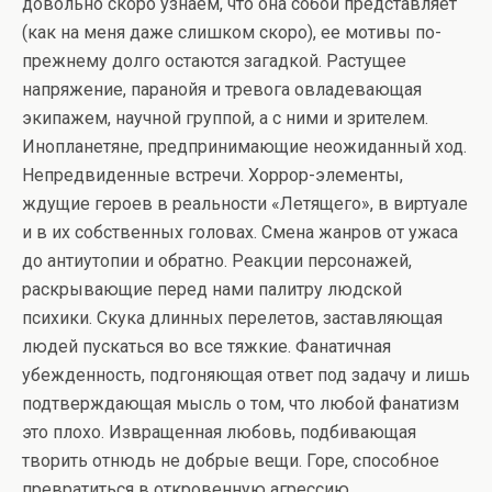
довольно скоро узнаем, что она собой представляет
(как на меня даже слишком скоро), ее мотивы по-
прежнему долго остаются загадкой. Растущее
напряжение, паранойя и тревога овладевающая
экипажем, научной группой, а с ними и зрителем.
Инопланетяне, предпринимающие неожиданный ход.
Непредвиденные встречи. Хоррор-элементы,
ждущие героев в реальности «Летящего», в виртуале
и в их собственных головах. Смена жанров от ужаса
до антиутопии и обратно. Реакции персонажей,
раскрывающие перед нами палитру людской
психики. Скука длинных перелетов, заставляющая
людей пускаться во все тяжкие. Фанатичная
убежденность, подгоняющая ответ под задачу и лишь
подтверждающая мысль о том, что любой фанатизм
это плохо. Извращенная любовь, подбивающая
творить отнюдь не добрые вещи. Горе, способное
превратиться в откровенную агрессию.