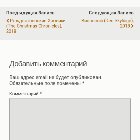
п
o
a
A
р
Предыдущая Запись
Следующая Запись
o
m
p
а
Рождественские Хроники
Виновный (Den Skyldige),
k
p
(The Christmas Chronicles),
2018
в
2018
и
ть
Добавить комментарий
Ваш адрес email не будет опубликован.
Обязательные поля помечены
*
Комментарий
*