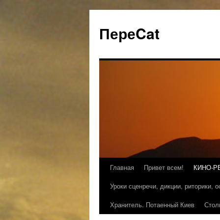
ПереCat
Главная
Привет всем!
КИНО-Р
Уроки сценречи, дикции, риторики, 
Хранитель. Потаенный Киев
Стол