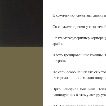
К сожалению, сюжетная линия аб
Со свежими идеями у создателей
Опять мегасуперпупер корпораци
арабы.
Плохо тренированные убийцы, т
патроны.
Но если особо не цепляться к то
от сериала вполне можно получи
Эрго. Бенефис Шона Бина. Покло
равнодушных к этому актеру уч
P. S. Со вторым сезоном ясности