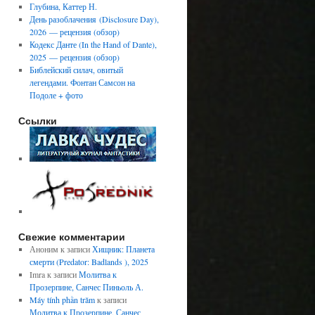
Глубина, Каттер Н.
День разоблачения (Disclosure Day),
2026 — рецензия (обзор)
Кодекс Данте (In the Hand of Dante),
2025 — рецензия (обзор)
Библейский силач, овитый
легендами. Фонтан Самсон на
Подоле + фото
Ссылки
Свежие комментарии
Аноним
к записи
Хищник: Планета
смерти (Predator: Badlands ), 2025
Imra
к записи
Молитва к
Прозерпине, Санчес Пиньоль А.
Máy tính phần trăm
к записи
Молитва к Прозерпине, Санчес