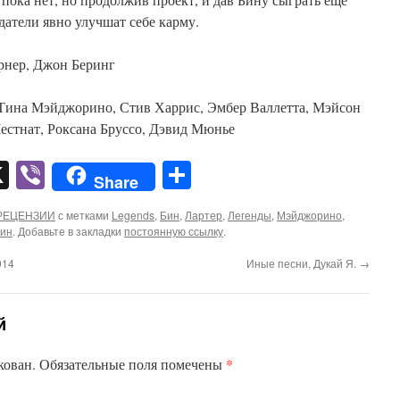
датели явно улучшат себе карму.
ёрнер, Джон Беринг
 Тина Мэйджорино, Стив Харрис, Эмбер Валлетта, Мэйсон
естнат, Роксана Бруссо, Дэвид Мюнье
pp
er
mail
X
Viber
Отправить
Share
РЕЦЕНЗИИ
с метками
Legends
,
Бин
,
Лартер
,
Легенды
,
Мэйджорино
,
ин
. Добавьте в закладки
постоянную ссылку
.
014
Иные песни, Дукай Я.
→
й
*
кован.
Обязательные поля помечены