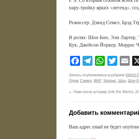
пару-тройку ярких «легенд», соз
Режиссер: Дэвид Семел, Брэд Т
В ролях: Шон Бин, Эли Лартер,
Кук, Джейсон Йоркер, Моррис Ч
Facebook
Telegram
WhatsA
Twitt
E
Запись опубликована в рубрике
КИНО-
Одум
,
Семел
,
ФБР
,
Харрис
,
Шон
,
Шон Б
←
Навстречу шторму (Into the Storm), 2
Добавить комментари
Ваш адрес email не будет опубли