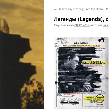
←
Навстречу шторму (Into the Storm), 2
Легенды (Legends), с
Опубликовано
08.12.2014
автором
Imra