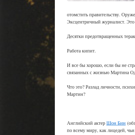
отомстить правительству. Оруж
Эксцентричный журналист. Это 
Десятки предотвращенных терак
Работа кипит.
И все бы хорошо, если бы не ст
связанных с жизнью Мартина О
Что это? Разлад личности, психи
Мартин?
Английский актер
Шон Бин
(обз
по всему миру, как лицедей, чь