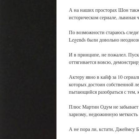
А на наших просторах Шон такж
историческом сериале, львиная 
По возможности стараюсь следит
Legends были довольно неоднозн
И в принципе, не пожалел. Пуск
оттягивается вовсю, демонстриру
Актеру явно в кайф за 10 сериал
которых достоин собственной ле
пытающийся разобраться с тем, к
Плюс Мартин Одум не забывает 
харизму, недюжинную меткость 
А не пора ли, кстати, Джеймсу 