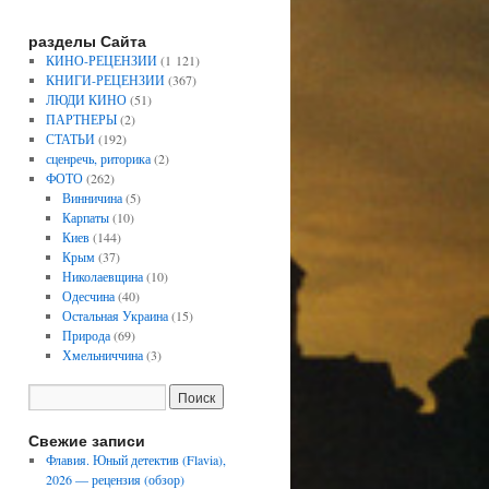
разделы Сайта
КИНО-РЕЦЕНЗИИ
(1 121)
КНИГИ-РЕЦЕНЗИИ
(367)
ЛЮДИ КИНО
(51)
ПАРТНЕРЫ
(2)
СТАТЬИ
(192)
сценречь, риторика
(2)
ФОТО
(262)
Винничина
(5)
Карпаты
(10)
Киев
(144)
Крым
(37)
Николаевщина
(10)
Одесчина
(40)
Остальная Украина
(15)
Природа
(69)
Хмельниччина
(3)
Свежие записи
Флавия. Юный детектив (Flavia),
2026 — рецензия (обзор)