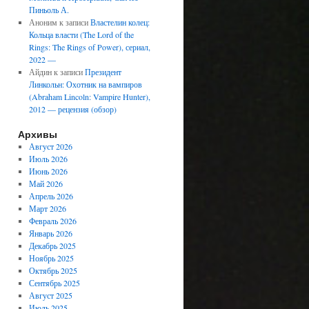
Пиньоль А.
Аноним
к записи
Властелин колец:
Кольца власти (The Lord of the
Rings: The Rings of Power), сериал,
2022 —
Айдин
к записи
Президент
Линкольн: Охотник на вампиров
(Abraham Lincoln: Vampire Hunter),
2012 — рецензия (обзор)
Архивы
Август 2026
Июль 2026
Июнь 2026
Май 2026
Апрель 2026
Март 2026
Февраль 2026
Январь 2026
Декабрь 2025
Ноябрь 2025
Октябрь 2025
Сентябрь 2025
Август 2025
Июль 2025