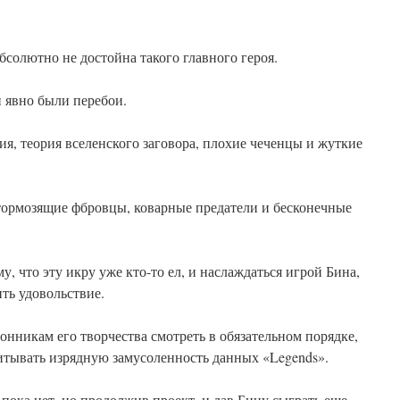
солютно не достойна такого главного героя.
 явно были перебои.
я, теория вселенского заговора, плохие чеченцы и жуткие
ормозящие фбровцы, коварные предатели и бесконечные
му, что эту икру уже кто-то ел, и наслаждаться игрой Бина,
ть удовольствие.
нникам его творчества смотреть в обязательном порядке,
итывать изрядную замусоленность данных «Legends».
 пока нет, но продолжив проект, и дав Бину сыграть еще