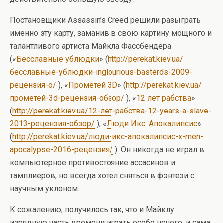
Постановщики Assassin’s Creed решили разыграть
именно эту карту, заманив в свою картину мощного и
талантливого артиста Майкла Фассбендера
(«
Бесславные ублюдки
» (
http://perekat.kiev.ua/
бесславные-ублюдки-inglourious-basterds-2009-
рецензия-о/
), «
Прометей 3D
» (
http://perekat.kiev.ua/
прометей-3d-рецензия-обзор/
), «
12 лет рабства
»
(
http://perekat.kiev.ua/12-лет-рабства-12-years-a-slave-
2013-рецензия-обзор/
), «
Люди Икс: Апокалипсис
»
(
http://perekat.kiev.ua/люди-икс-апокалипсис-x-men-
apocalypse-2016-рецензия/
). Он никогда не играл в
компьютерное противостояние ассасинов и
тамплиеров, но всегда хотел сняться в фэнтези с
научным уклоном.
К сожалению, получилось так, что и Майклу
изрядную часть времени играть особо нечего, и сама