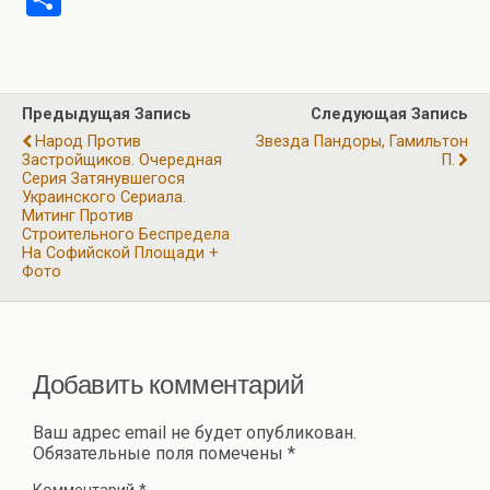
ce
e
at
tt
ail
er
т
b
gr
s
er
п
o
a
A
р
Предыдущая Запись
Следующая Запись
o
m
p
а
Народ Против
Звезда Пандоры, Гамильтон
k
p
Застройщиков. Очередная
П.
в
Серия Затянувшегося
Украинского Сериала.
и
Митинг Против
ть
Строительного Беспредела
На Софийской Площади +
Фото
Добавить комментарий
Ваш адрес email не будет опубликован.
Обязательные поля помечены
*