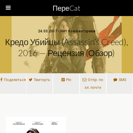
ПереCat
24.03.2017 • Нет Комментариев
Кредо Убийцы (Assassin’s Creed),
2016 — Рецензия (обзор)
Поделиться
Твитнуть
Pin
Отпр. по
SMS
эл. почте