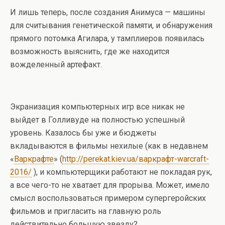
И лишь теперь, после создания Анимуса — машины
для считывания генетической памяти, и обнаружения
прямого потомка Агилара, у тамплиеров появилась
возможность выяснить, где же находится
вожделенный артефакт.
Экранизация компьютерных игр все никак не
выйдет в Голливуде на полностью успешный
уровень. Казалось бы уже и бюджеты
вкладываются в фильмы нехилые (как в недавнем
«
Варкрафте
» (
http://perekat.kiev.ua/варкрафт-warcraft-
2016/
), и компьютерщики работают не покладая рук,
а все чего-то не хватает для прорыва. Может, имело
смысл воспользоваться примером супергеройских
фильмов и пригласить на главную роль
действительно большую звезду?