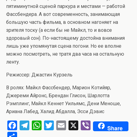
пятиминутной сценой паркура и местами — работой
Фассбендера. А вот современность, занимающая
большую часть фильма, в основном нагоняет на
зрителя тоску (а если бы не Майкл, то и вовсе
здоровый сон). По-настоящему достойна внимания
лишь уже упомянутая сцена погони. Но ее вполне
можно посмотреть, не тратя два часа на остальную
ленту.
Режиссер: Джастин Курзель
В ролях: Майкл Фассбендер, Марион Котийяр,
Джереми Айронс, Брендан Глисон, Шарлотта
Рэмплинг, Майкл Кеннет Уильямс, Дени Меноше,
Ариана Лабед, Халид Абдалла, Эсси Дэвис
F
T
W
T
E
X
Vi
Share
a
el
h
wi
m
b
О