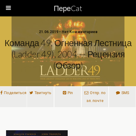
ПереCat
21.06.2019 • Нет Комментариев
Команда 49: Огненная Лестница
(Ladder 49), 2004 — Рецензия
(обзор)
Поделиться
Твитнуть
Pin
Отпр. по
SMS
эл. почте