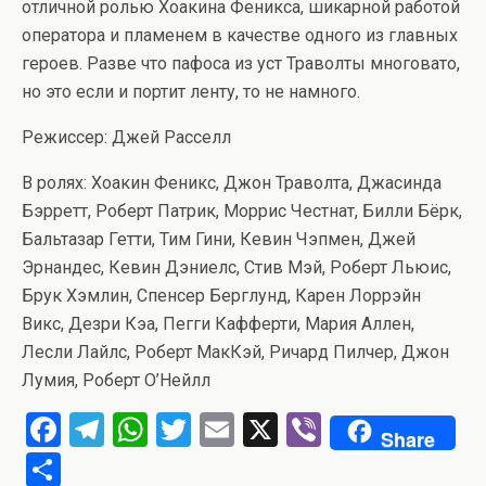
отличной ролью Хоакина Феникса, шикарной работой
оператора и пламенем в качестве одного из главных
героев. Разве что пафоса из уст Траволты многовато,
но это если и портит ленту, то не намного.
Режиссер: Джей Расселл
В ролях: Хоакин Феникс, Джон Траволта, Джасинда
Бэрретт, Роберт Патрик, Моррис Честнат, Билли Бёрк,
Бальтазар Гетти, Тим Гини, Кевин Чэпмен, Джей
Эрнандес, Кевин Дэниелс, Стив Мэй, Роберт Льюис,
Брук Хэмлин, Спенсер Берглунд, Карен Лоррэйн
Викс, Дезри Кэа, Пегги Кафферти, Мария Аллен,
Лесли Лайлс, Роберт МакКэй, Ричард Пилчер, Джон
Лумия, Роберт О’Нейлл
F
T
W
T
E
X
Vi
Share
a
el
h
wi
m
b
О