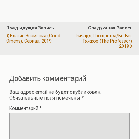
ce
e
at
tt
ail
er
т
b
gr
s
er
п
o
a
A
р
Предыдущая Запись
Следующая Запись
o
m
p
а
Благие Знамения (Good
Ричард Прощается/Во Все
k
p
Omens), Сериал, 2019
Тяжкое (The Professor),
в
2018
и
ть
Добавить комментарий
Ваш адрес email не будет опубликован.
Обязательные поля помечены
*
Комментарий
*