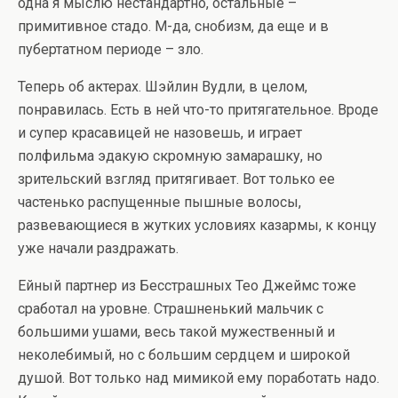
одна я мыслю нестандартно, остальные –
примитивное стадо. М-да, снобизм, да еще и в
пубертатном периоде – зло.
Теперь об актерах. Шэйлин Вудли, в целом,
понравилась. Есть в ней что-то притягательное. Вроде
и супер красавицей не назовешь, и играет
полфильма эдакую скромную замарашку, но
зрительский взгляд притягивает. Вот только ее
частенько распущенные пышные волосы,
развевающиеся в жутких условиях казармы, к концу
уже начали раздражать.
Ейный партнер из Бесстрашных Тео Джеймс тоже
сработал на уровне. Страшненький мальчик с
большими ушами, весь такой мужественный и
неколебимый, но с большим сердцем и широкой
душой. Вот только над мимикой ему поработать надо.