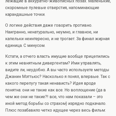
лежащие в аккуратно-живописных позах. Маленькие,
скоромные пулевые отверстия, напоминающие
карандашные точки.
О логике действия даже говорить противно.
Наигранно, ненатурально, неумно, и главное, ни
капельки неинтересно, и не трогает. За финал жирная
единица. С минусом.
Кстати, а отчего власть имущие вообще прицепились
к этим невнятным дивергентам? Ими управлять,
видите ли, неудобно. А вы часто используете методы
Джанин Мэттьюс? Насколько я понял, впервые. Так с
какого перепугу такая ненависть? Идея вроде
понятна: они не такие как все. Но воплощение (да в
чем же они не такие?! все, что нам показали – это
иной метод борьбы со страхом) изрядно подкачало.
Плюс позабавило четко идущее через весь фильм: