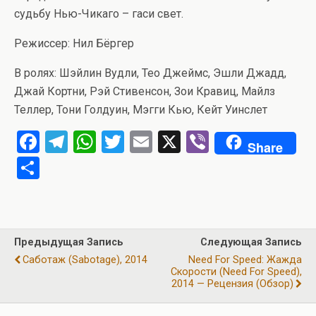
судьбу Нью-Чикаго – гаси свет.
Режиссер: Нил Бёргер
В ролях: Шэйлин Вудли, Тео Джеймс, Эшли Джадд,
Джай Кортни, Рэй Стивенсон, Зои Кравиц, Майлз
Теллер, Тони Голдуин, Мэгги Кью, Кейт Уинслет
F
T
W
T
E
X
Vi
Share
a
el
h
wi
m
b
О
ce
e
at
tt
ail
er
т
b
gr
s
er
п
o
a
A
р
Предыдущая Запись
Следующая Запись
o
m
p
а
Саботаж (Sabotage), 2014
Need For Speed: Жажда
k
p
Скорости (Need For Speed),
в
2014 — Рецензия (обзор)
и