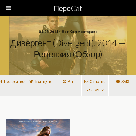
ПереCat
04.08.2014 • Нет Комментариев
Дивергент (Divergent), 2014 —
Рецензия (обзор)
Поделиться
Твитнуть
Pin
Отпр. по
SMS
эл. почте