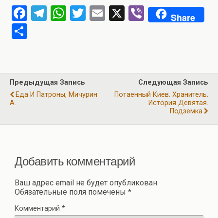
F
T
W
T
E
X
Vi
Share
a
el
h
wi
m
b
О
ce
e
at
tt
ail
er
т
b
gr
s
er
п
o
a
A
р
Предыдущая Запись
Следующая Запись
o
m
p
а
Еда И Патроны, Мичурин
Потаенный Киев. Хранитель.
k
p
А.
История Девятая.
в
Подземка
и
ть
Добавить комментарий
Ваш адрес email не будет опубликован.
Обязательные поля помечены
*
Комментарий
*