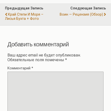
o
a
A
р
Предыдущая Запись
Следующая Запись
o
m
p
а
Край Степи И Моря –
Воин — Рецензия (обзор)
k
p
Лисья Бухта + Фото
в
и
ть
Добавить комментарий
Ваш адрес email не будет опубликован.
Обязательные поля помечены
*
Комментарий
*