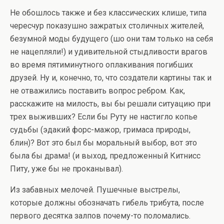
Не обошлось также и без классических клише, типа
чересчур показушно зажратых столичных жителей,
безумной моды будущего (шо они там только на себя
не нацепляли!) и удивительной стыдливости врагов
во время пятиминутного оплакивания погибших
друзей. Ну и, конечно, то, что создатели картины так и
не отважились поставить вопрос ребром. Как,
расскажите на милость, вы бы решали ситуацию при
трех выживших? Если бы Руту не настигло копье
судьбы (эдакий форс-мажор, гримаса природы,
блин)? Вот это был бы моральный выбор, вот это
была бы драма! (и выход, предложенный Китнисс
Питу, уже бы не проканывал).
Из забавных мелочей. Пушечные выстрелы,
которые должны обозначать гибель трибута, после
первого десятка залпов почему-то поломались.