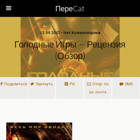
ПереCat
12.09.2012 • Нет Комментариев
Голодные Игры — Рецензия
(обзор)
Поделиться
Твитнуть
Pin
Отпр. по
SMS
эл. почте