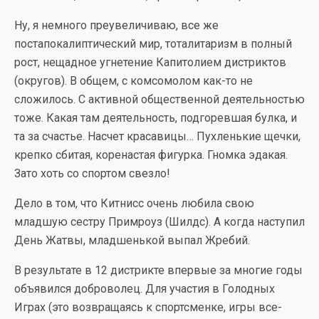
Ну, я немного преувеличиваю, все же
постапокалиптический мир, тоталитаризм в полный
рост, нещадное угнетение Капитолием дистриктов
(округов). В общем, с комсомолом как-то не
сложилось. С активной общественной деятельностью
тоже. Какая там деятельность, подгоревшая булка, и
та за счастье. Насчет красавицы… Пухленькие щечки,
крепко сбитая, коренастая фигурка. Гномка эдакая.
Зато хоть со спортом свезло!
Дело в том, что Китнисс очень любила свою
младшую сестру Примроуз (Шилдс). А когда наступил
День Жатвы, младшенькой выпал Жребий.
В результате в 12 дистрикте впервые за многие годы
объявился доброволец. Для участия в Голодных
Играх (это возвращаясь к спортсменке, игры все-