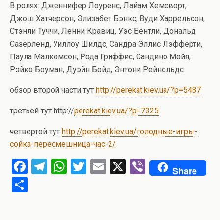
В ролях: Дженнифер Лоуренс, Лайам Хемсворт,
Джош Хатчерсон, Элизабет Бэнкс, Вуди Харрельсон,
Стэнли Туччи, Ленни Кравиц, Уэс Бентли, Дональд
Сазерленд, Уиллоу Шилдс, Сандра Эллис Лэфферти,
Паула Малкомсон, Рода Гриффис, Сандино Мойя,
Рэйко Боуман, Дуэйн Бойд, Энтони Рейнольдс
обзор второй части тут
http://perekat.kiev.ua/?p=5487
третьей тут http://
perekat.kiev.ua/?p=7325
четвертой тут
http://perekat.kiev.ua/голодные-игры-
сойка-пересмешница-час-2/
F
T
W
T
E
X
Vi
Share
a
el
h
wi
m
b
О
ce
e
at
tt
ail
er
т
b
gr
s
er
п