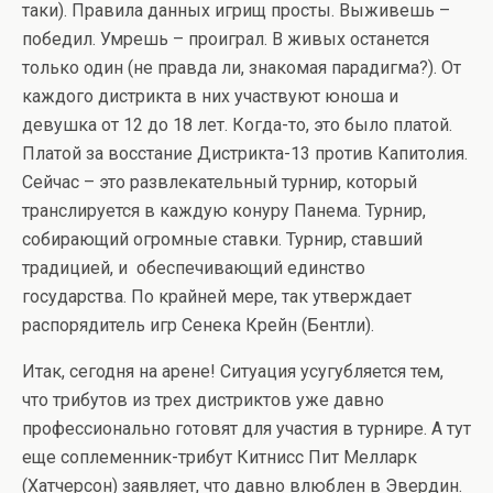
таки). Правила данных игрищ просты. Выживешь –
победил. Умрешь – проиграл. В живых останется
только один (не правда ли, знакомая парадигма?). От
каждого дистрикта в них участвуют юноша и
девушка от 12 до 18 лет. Когда-то, это было платой.
Платой за восстание Дистрикта-13 против Капитолия.
Сейчас – это развлекательный турнир, который
транслируется в каждую конуру Панема. Турнир,
собирающий огромные ставки. Турнир, ставший
традицией, и обеспечивающий единство
государства. По крайней мере, так утверждает
распорядитель игр Сенека Крейн (Бентли).
Итак, сегодня на арене! Ситуация усугубляется тем,
что трибутов из трех дистриктов уже давно
профессионально готовят для участия в турнире. А тут
еще соплеменник-трибут Китнисс Пит Мелларк
(Хатчерсон) заявляет, что давно влюблен в Эвердин.