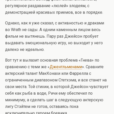
регулярное раздавание «люлей» злодеям, с
демонстрацией красивых приемов, все в порядке.
Однако, как я уже сказал, с активностью и драками
во Wrath не сады. А одним каменным лицом весь
фильм не вытянешь. Пару раз Джейсон пробует
выдавать эмоциональную игру, но выходит у него
далеко не идеально.
Вот тут и вылазит основная проблема «Гнева» по
сравнению с теми же «
Джентльменами
». Сравните
актерский талант МакКонахи или Фаррелла с
ограниченным диапазоном Стетхэма, и все станет на
свои места. Той стихии, в которой Джейсон чувствует
себя как рыба в воде, Ричи ему обеспечил по
минимуму, а сделать шаг в следующую актерскую
лигу Стэйтем не готов, оставаясь пока
исключительно героем боевика.