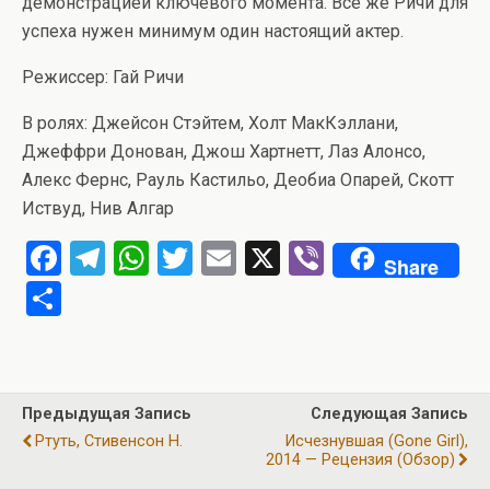
демонстрацией ключевого момента. Все же Ричи для
успеха нужен минимум один настоящий актер.
Режиссер: Гай Ричи
В ролях: Джейсон Стэйтем, Холт МакКэллани,
Джеффри Донован, Джош Хартнетт, Лаз Алонсо,
Алекс Фернс, Рауль Кастильо, Деобиа Опарей, Скотт
Иствуд, Нив Алгар
F
T
W
T
E
X
Vi
Share
a
el
h
wi
m
b
О
ce
e
at
tt
ail
er
т
b
gr
s
er
п
o
a
A
р
Предыдущая Запись
Следующая Запись
o
m
p
а
Ртуть, Стивенсон Н.
Исчезнувшая (Gone Girl),
k
p
2014 — Рецензия (обзор)
в