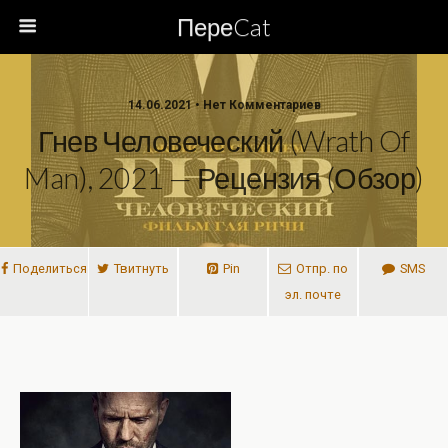
ПереCat
14.06.2021 • Нет Комментариев
Гнев Человеческий (Wrath Of
Man), 2021 — Рецензия (обзор)
Поделиться
Твитнуть
Pin
Отпр. по
SMS
эл. почте