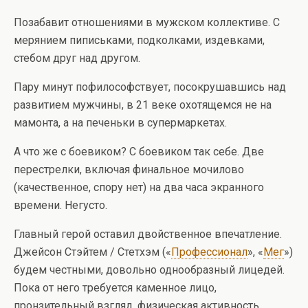
Позабавит отношениями в мужском коллективе. С
мерянием пиписьками, подколками, издевками,
стебом друг над другом.
Пару минут пофилософствует, посокрушавшись над
развитием мужчины, в 21 веке охотящемся не на
мамонта, а на печеньки в супермаркетах.
А что же с боевиком? С боевиком так себе. Две
перестрелки, включая финальное мочилово
(качественное, спору нет) на два часа экранного
времени. Негусто.
Главный герой оставил двойственное впечатление.
Джейсон Стэйтем / Стетхэм («
Профессионал
», «
Мег
»)
будем честными, довольно однообразный лицедей.
Пока от него требуется каменное лицо,
пронзительный взгляд, физическая активность,