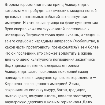
Вторым героем книги стал принц Амистранда, с
которым мы пробудет фактически с младых ногтей
до самых эпохальных событий захлестнувших
империю. И хотя линия принца на фоне путешествия
Вуко сперва кажется скучноватой, постепенно к
наследнику Тигриного трона привыкаешь, и следишь
за его судьбой с изрядным интересом (любопытно, в
какой части протагонисты познакомятся?). Тем более,
что он последний, кто сможет воплотить в жизнь
дивную идею культурного поглощения захватчика.
Ведь династия, нынче владеющая троном
Амистранда, всего несколько поколений назад
принадлежала к верхушке одного из королевств —
Киренена, поглощенного империей. Элита,
сохранившая свою культуру, богов, традиции,
пытающаяся, получив власть, повести жестокую,
варварскую державу к новым горизонтам. Дело,