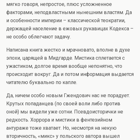
мягко говоря, непростое, плюс усложненное
факторами, неподвластными нынешним властям. Да
и особенности империи – классической теократии,
держащей население в ежовых рукавицах Кодекса –
не особо облегчают задачу.
Написана книга жестко и мрачновато, вполне в духе
эпохи, царящей в Мидгарде. Мистика сплетается с
ужастиком, долгое время вообще непонятно, что
происходит вокруг. Да и потом информация выдается
читателю буквально по капле.
Да, ничем особо новым Гжендович нас не порадует.
Крутых попаданцев (по своей воли либо против
оной) мы видели уже сотни. Псевдоисторички не
редкость. Хоррора и мистики в фентезийном
антураже тоже хватает. Но, несмотря на некую
вторичность, «микс» у польского автора вышел