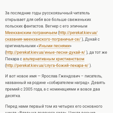
За последние годы русскоязычный читатель
открывает для себя все больше свеженьких
польских фантастов. Вегнер с его эпичным
Меекханским пограничьем
(
http://perekat.kiev.ua/
сказания-меекханского-пограничья-се/
), Дукай с
оригинальными «
Иными песнями
»
(
http://perekat.kiev.ua/иные-песни-дукай-я/
), да тот же
Пекара с
альтернативным христианством
(
http://perekat.kiev.ua/слуга-божий-пекара-я/
).
И вот новое имя — Ярослав Гжендович – писатель,
названный на родине «собирателем наград». Девять
премий с 2005 года, а с номинациями и вовсе два
десятка.
Перед нами первый том из четырех его основного
цикла «Владыка ледяного сада». Цикла весьма