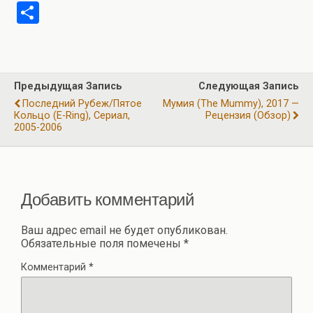
a
el
h
wi
m
b
О
ce
e
at
tt
ail
er
т
b
gr
s
er
п
o
a
A
р
Предыдущая Запись
Следующая Запись
o
m
p
а
Последний Рубеж/Пятое
Мумия (The Mummy), 2017 —
k
p
Кольцо (E-Ring), Сериал,
Рецензия (обзор)
в
2005-2006
и
ть
Добавить комментарий
Ваш адрес email не будет опубликован.
Обязательные поля помечены
*
Комментарий
*