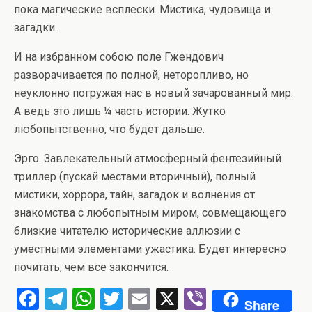
пока магические всплески. Мистика, чудовища и
загадки.
И на избранном собою поле Гжендович
разворачивается по полной, неторопливо, но
неуклонно погружая нас в новый зачарованный мир.
А ведь это лишь ¼ часть истории. Жутко
любопытственно, что будет дальше.
Эрго. Завлекательный атмосферный фентезийный
триллер (пускай местами вторичный), полный
мистики, хоррора, тайн, загадок и волнения от
знакомства с любопытным миром, совмещающего
близкие читателю исторические аллюзии с
уместными элементами ужастика. Будет интересно
почитать, чем все закончится.
F
T
W
T
E
X
Vi
Share