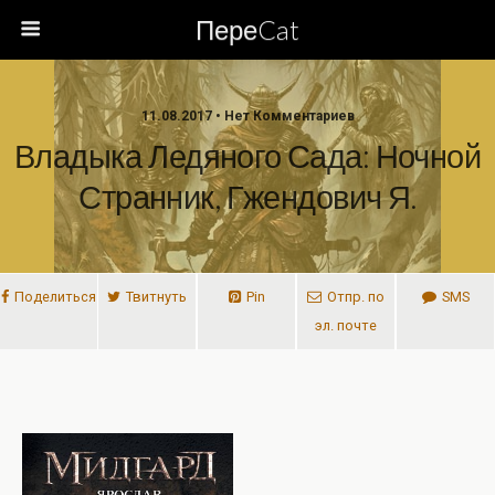
ПереCat
11.08.2017 • Нет Комментариев
Владыка Ледяного Сада: Ночной
Странник, Гжендович Я.
Поделиться
Твитнуть
Pin
Отпр. по
SMS
эл. почте