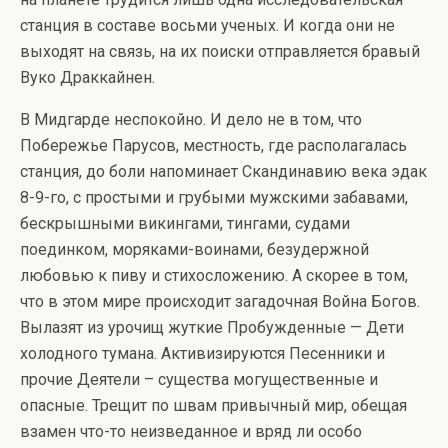
станция в составе восьми ученых. И когда они не
выходят на связь, на их поиски отправляется бравый
Вуко Драккайнен.
В Мидгарде неспокойно. И дело не в том, что
Побережье Парусов, местность, где располагалась
станция, до боли напоминает Скандинавию века эдак
8-9-го, с простыми и грубыми мужскими забавами,
бескрышными викингами, тингами, судами
поединком, моряками-воинами, безудержной
любовью к пиву и стихосложению. А скорее в том,
что в этом мире происходит загадочная Война Богов.
Вылазят из урочищ жуткие Пробужденные — Дети
холодного тумана. Активизируются Песенники и
прочие Деятели – существа могущественные и
опасные. Трещит по швам привычный мир, обещая
взамен что-то неизведанное и вряд ли особо