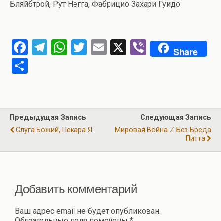
Бляйбтрой, Рут Негга, Фабрицио Захари Гуидо
F
T
W
T
E
X
Vi
Share
a
el
h
wi
m
b
О
ce
e
at
tt
ail
er
т
b
gr
s
er
п
o
a
A
р
Предыдущая Запись
Следующая Запись
o
m
p
а
Слуга Божий, Пекара Я.
Мировая Война Z Без Бреда
k
p
Питта
в
и
ть
Добавить комментарий
Ваш адрес email не будет опубликован.
Обязательные поля помечены
*