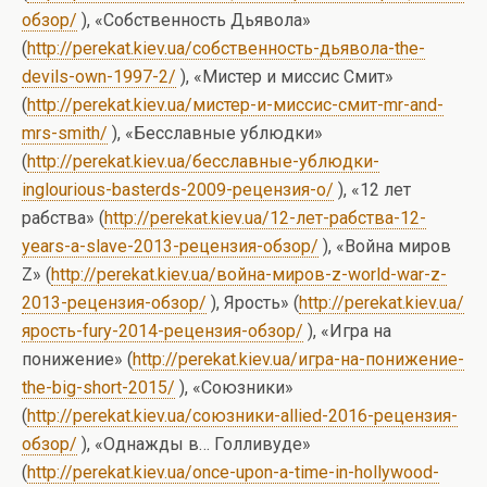
обзор/
), «Собственность Дьявола»
(
http://perekat.kiev.ua/собственность-дьявола-the-
devils-own-1997-2/
), «Мистер и миссис Смит»
(
http://perekat.kiev.ua/мистер-и-миссис-смит-mr-and-
mrs-smith/
), «Бесславные ублюдки»
(
http://perekat.kiev.ua/бесславные-ублюдки-
inglourious-basterds-2009-рецензия-о/
), «12 лет
рабства» (
http://perekat.kiev.ua/12-лет-рабства-12-
years-a-slave-2013-рецензия-обзор/
), «Война миров
Z» (
http://perekat.kiev.ua/война-миров-z-world-war-z-
2013-рецензия-обзор/
), Ярость» (
http://perekat.kiev.ua/
ярость-fury-2014-рецензия-обзор/
), «Игра на
понижение» (
http://perekat.kiev.ua/игра-на-понижение-
the-big-short-2015/
), «Союзники»
(
http://perekat.kiev.ua/союзники-allied-2016-рецензия-
обзор/
), «Однажды в… Голливуде»
(
http://perekat.kiev.ua/once-upon-a-time-in-hollywood-