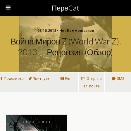
ПереCat
03.10.2013 • Нет Комментариев
Война Миров Z (World War Z),
2013 — Рецензия (обзор)
Поделиться
Твитнуть
Pin
Отпр. по
SMS
эл. почте