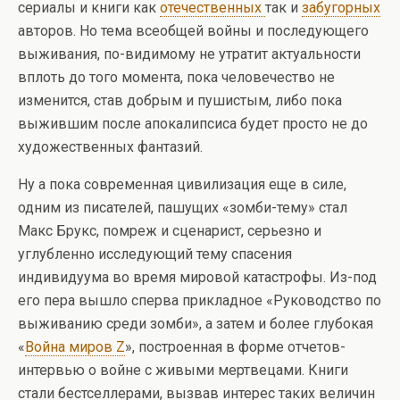
сериалы и книги как
отечественных
так и
забугорных
авторов. Но тема всеобщей войны и последующего
выживания, по-видимому не утратит актуальности
вплоть до того момента, пока человечество не
изменится, став добрым и пушистым, либо пока
выжившим после апокалипсиса будет просто не до
художественных фантазий.
Ну а пока современная цивилизация еще в силе,
одним из писателей, пашущих «зомби-тему» стал
Макс Брукс, помреж и сценарист, серьезно и
углубленно исследующий тему спасения
индивидуума во время мировой катастрофы. Из-под
его пера вышло сперва прикладное «Руководство по
выживанию среди зомби», а затем и более глубокая
«
Война миров Z
», построенная в форме отчетов-
интервью о войне с живыми мертвецами. Книги
стали бестселлерами, вызвав интерес таких величин