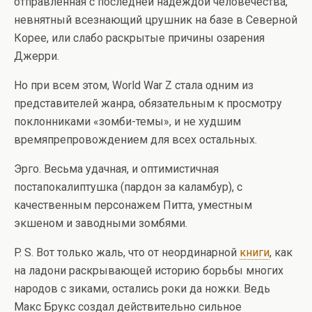
отправленная с последней надеждой человечества,
невнятный всезнающий црушник на базе в Северной
Корее, или слабо раскрытые причины озарения
Джерри.
Но при всем этом, World War Z стала одним из
представителей жанра, обязательным к просмотру
поклонниками «зомби-темы», и не худшим
времяпрепровождением для всех остальных.
Эрго. Весьма удачная, и оптимистичная
постапокалиптушка (пардон за каламбур), с
качественным персонажем Питта, уместным
экшеном и заводными зомбями.
P. S. Вот только жаль, что от неординарной
книги
, как
на ладони раскрывающей историю борьбы многих
народов с зиками, остались роки да ножки. Ведь
Макс Брукс создал действительно сильное