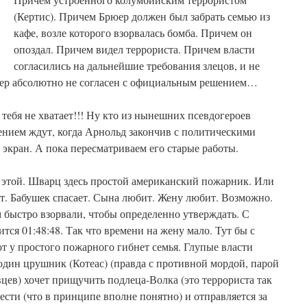
(Кертис). Причем Брюер должен был забрать семью из
кафе, возле которого взорвалась бомба. Причем он
опоздал. Причем видел террориста. Причем власти
согласились на дальнейшие требования злецов, и не
юер абсолютно не согласен с официальным решением…
ебя не хватает!!! Ну кто из нынешних псевдогероев
пением ждут, когда Арнольд закончив с политическими
экран. А пока пересматриваем его старые работы.
о этой. Шварц здесь простой американский пожарник. Или
. Бабушек спасает. Сына любит. Жену любит. Возможно.
 быстро взорвали, чтобы определенно утверждать. С
тся 01:48:48. Так что времени на жену мало. Тут бы с
от у простого пожарного гибнет семья. Глупые власти
 один црушник (Котеас) (правда с противной мордой, парой
вцев) хочет прищучить подлеца-Волка (это террориста так
ести (что в принципе вполне понятно) и отправляется за