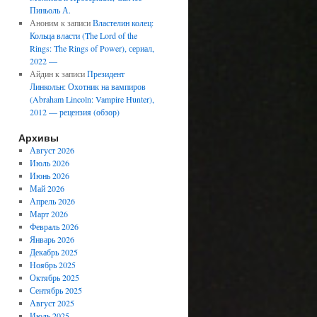
Пиньоль А.
Аноним
к записи
Властелин колец:
Кольца власти (The Lord of the
Rings: The Rings of Power), сериал,
2022 —
Айдин
к записи
Президент
Линкольн: Охотник на вампиров
(Abraham Lincoln: Vampire Hunter),
2012 — рецензия (обзор)
Архивы
Август 2026
Июль 2026
Июнь 2026
Май 2026
Апрель 2026
Март 2026
Февраль 2026
Январь 2026
Декабрь 2025
Ноябрь 2025
Октябрь 2025
Сентябрь 2025
Август 2025
Июль 2025