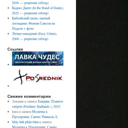
2026 — рецензия (обзор)
Кодекс Данте (In the Hand of Dante),
2025 — рецензия (обзор)
Библейский силач, овитый
легендами. Фонтан Самсон на
Подоле + фото
Легкое поведение (Easy Virtue),
2008 — рецензия (обзор)
Ссылки
Свежие комментарии
Аноним
к записи
Хищник: Планета
смерти (Predator: Badlands ), 2025
Imra
к записи
Молитва к
Прозерпине, Санчес Пиньоль А.
Máy tính phần trăm
к записи
Молитва к Прозерпине, Санчес