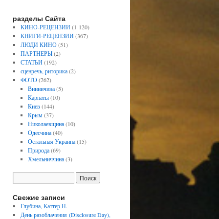
разделы Сайта
КИНО-РЕЦЕНЗИИ
(1 120)
КНИГИ-РЕЦЕНЗИИ
(367)
ЛЮДИ КИНО
(51)
ПАРТНЕРЫ
(2)
СТАТЬИ
(192)
сценречь, риторика
(2)
ФОТО
(262)
Винничина
(5)
Карпаты
(10)
Киев
(144)
Крым
(37)
Николаевщина
(10)
Одесчина
(40)
Остальная Украина
(15)
Природа
(69)
Хмельниччина
(3)
Свежие записи
Глубина, Каттер Н.
День разоблачения (Disclosure Day),