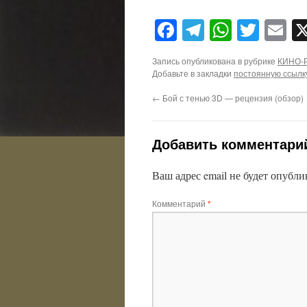
Facebook
Telegram
WhatsA
Twitt
E
Запись опубликована в рубрике
КИНО-
Добавьте в закладки
постоянную ссылк
←
Бой с тенью 3D — рецензия (обзор)
Добавить комментари
Ваш адрес email не будет опубли
Комментарий
*