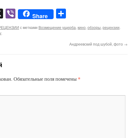
pp
er
mail
X
Viber
Отправить
Share
РЕЦЕНЗИИ
с метками
Возмещение ущерба
,
кино
,
обзоры
,
рецензии
.
у
.
Андреевский под шубой, фото
→
й
*
кован.
Обязательные поля помечены