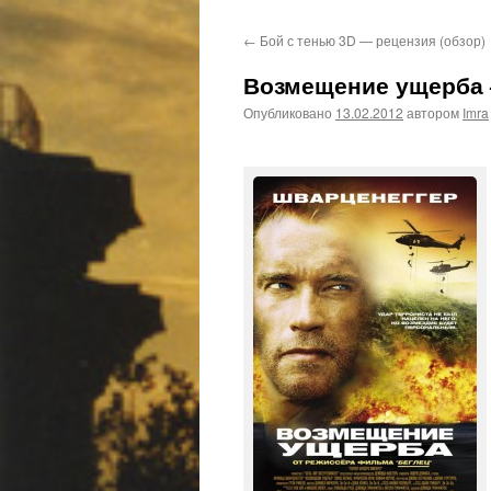
←
Бой с тенью 3D — рецензия (обзор)
Возмещение ущерба 
Опубликовано
13.02.2012
автором
Imra