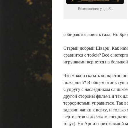
Возмещение ущерба
собираются ловить гада. Но Бр
Старый добрый Шварц. Как нам т
сравнится с тобой? Все с нетер
игрушками вернется на большой 
Что можно сказать конкретно п
пожарный? В общем огонь тушит
Супругу с наследником слишком
другой стороны фильма и так дли
террористами управиться. Так в
задрали лапки к верху, и только
вертолетов и десятком спецназо
зовут). Но Арни горит жаждой м