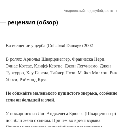
Андреевский под шубой, фото
→
— рецензия (обзор)
Возмещение ущерба (Collateral Damage) 2002
В ролях: Арнольд Шварценеггер, Франческа Нери,
Элиас Котеас, Клифф Кертис, Джон Легуизамо, Джон
Туртурро, Хсу Гарсиа, Тайлер Пози, Майкл Милхон, Рик
Уорси, Рэймонд Крус
Не обижайте маленького пушистого зверька, особенно
если он большой и злой.
У пожарного из Лос-Анджелеса Брюера (Шварценеггер)
погибли жена с сыном. Причем во время взрыва.
Причем устроенного колумбийским террористом