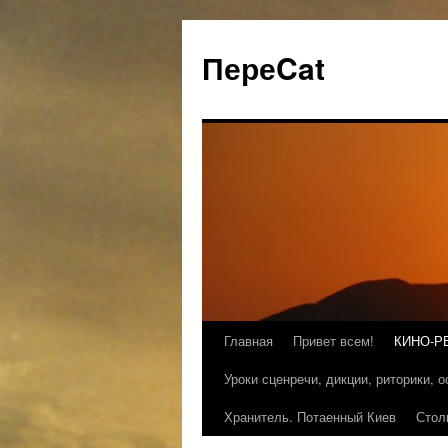
ПереCat
Главная
Привет всем!
КИНО-Р
Уроки сценречи, дикции, риторики, 
Хранитель. Потаенный Киев
Стол