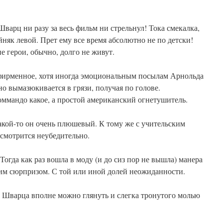
Шварц ни разу за весь фильм ни стрельнул! Тока смекалка,
йняк левой. Прет ему все время абсолютно не по детски!
е герои, обычно, долго не живут.
, фирменное, хотя иногда эмоциональным посылам Арнольда
но вымазюкивается в грязи, получая по голове.
оммандо какое, а простой американский огнетушитель.
Какой-то он очень плюшевый. К тому же с учительским
смотрится неубедительно.
 Тогда как раз вошла в моду (и до сиз пор не вышла) манера
им сюрпризом. С той или иной долей неожиданности.
Шварца вполне можно глянуть и слегка тронутого молью