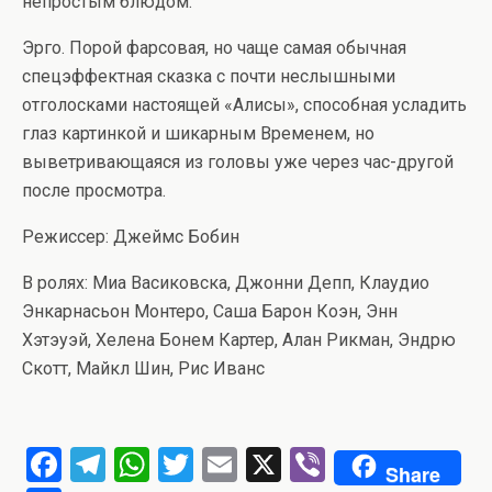
непростым блюдом.
Эрго. Порой фарсовая, но чаще самая обычная
спецэффектная сказка с почти неслышными
отголосками настоящей «Алисы», способная усладить
глаз картинкой и шикарным Временем, но
выветривающаяся из головы уже через час-другой
после просмотра.
Режиссер: Джеймс Бобин
В ролях: Миа Васиковска, Джонни Депп, Клаудио
Энкарнасьон Монтеро, Саша Барон Коэн, Энн
Хэтэуэй, Хелена Бонем Картер, Алан Рикман, Эндрю
Скотт, Майкл Шин, Рис Иванс
F
T
W
T
E
X
Vi
Share