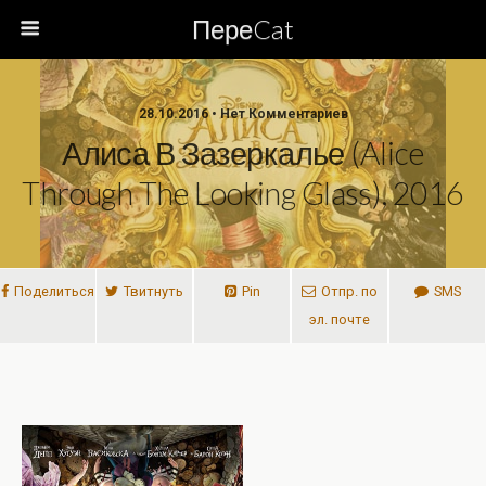
ПереCat
28.10.2016 • Нет Комментариев
Алиса В Зазеркалье (Alice
Through The Looking Glass), 2016
Поделиться
Твитнуть
Pin
Отпр. по
SMS
эл. почте