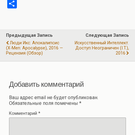
a
el
h
wi
m
b
О
ce
e
at
tt
ail
er
т
b
gr
s
er
п
o
a
A
р
Предыдущая Запись
Следующая Запись
o
m
p
а
Люди Икс: Апокалипсис
Искусственный Интеллект.
k
p
(X-Men: Apocalypse), 2016 —
Доступ Неограничен (I.T.),
в
Рецензия (обзор)
2016
и
ть
Добавить комментарий
Ваш адрес email не будет опубликован.
Обязательные поля помечены
*
Комментарий
*